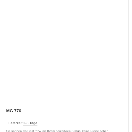
MG 776
Lieferzeit:
2-3 Tage
Sie können als Gast (bzw. mit Ihrem derzeitigen Status) keine Preise sehen.