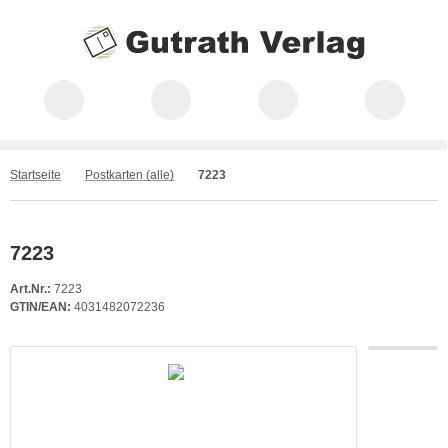
Startseite
Postkarten (alle)
7223
7223
Art.Nr.:
7223
GTIN/EAN:
4031482072236