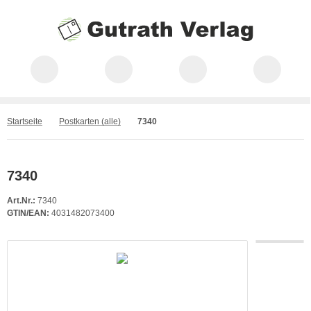
Startseite
Postkarten (alle)
7340
7340
Art.Nr.:
7340
GTIN/EAN:
4031482073400