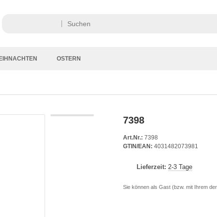
EIHNACHTEN
OSTERN
7398
Art.Nr.:
7398
GTIN/EAN:
4031482073981
Lieferzeit:
2-3 Tage
Sie können als Gast (bzw. mit Ihrem der