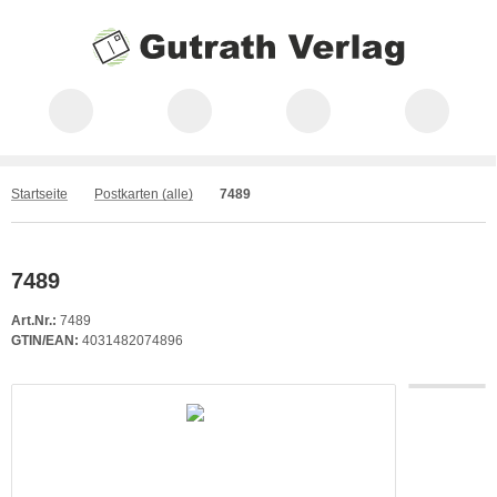
Startseite
Postkarten (alle)
7489
7489
Art.Nr.:
7489
GTIN/EAN:
4031482074896