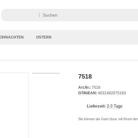
EIHNACHTEN
OSTERN
7518
Art.Nr.:
7518
GTIN/EAN:
4031482075183
Lieferzeit:
2-3 Tage
Sie können als Gast (bzw. mit Ihrem der