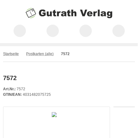
Startseite
Postkarten (alle)
7572
7572
Art.Nr.:
7572
GTIN/EAN:
4031482075725