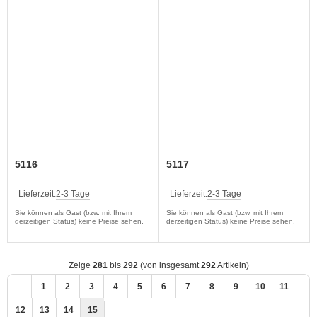
5116
5117
Lieferzeit:
2-3 Tage
Lieferzeit:
2-3 Tage
Sie können als Gast (bzw. mit Ihrem
Sie können als Gast (bzw. mit Ihrem
derzeitigen Status) keine Preise sehen.
derzeitigen Status) keine Preise sehen.
Zeige
281
bis
292
(von insgesamt
292
Artikeln)
1
2
3
4
5
6
7
8
9
10
11
12
13
14
15