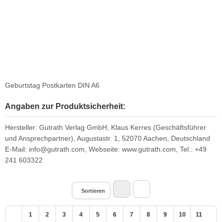
Geburtstag Postkarten DIN A6
Angaben zur Produktsicherheit:
Hersteller: Gutrath Verlag GmbH, Klaus Kerres (Geschäftsführer
und Ansprechpartner), Augustastr. 1, 52070 Aachen, Deutschland
E-Mail: info@gutrath.com, Webseite: www.gutrath.com, Tel.: +49
241 603322
Sortieren
1
2
3
4
5
6
7
8
9
10
11