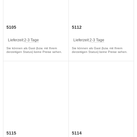
5105
5112
Lieferzeit:
2-3 Tage
Lieferzeit:
2-3 Tage
Sie können als Gast (bzw. mit Ihrem
Sie können als Gast (bzw. mit Ihrem
derzeitigen Status) keine Preise sehen.
derzeitigen Status) keine Preise sehen.
5115
5114