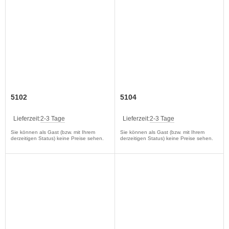
5102
5104
Lieferzeit:
2-3 Tage
Lieferzeit:
2-3 Tage
Sie können als Gast (bzw. mit Ihrem
Sie können als Gast (bzw. mit Ihrem
derzeitigen Status) keine Preise sehen.
derzeitigen Status) keine Preise sehen.