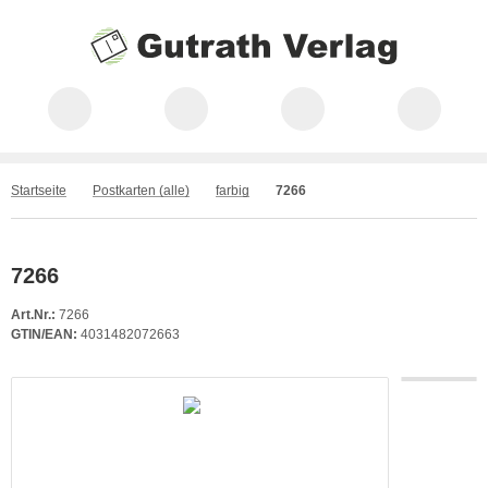
Startseite
Postkarten (alle)
farbig
7266
7266
Art.Nr.:
7266
GTIN/EAN:
4031482072663