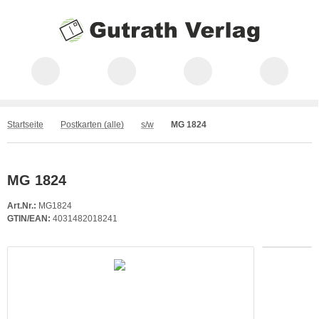
Startseite
Postkarten (alle)
s/w
MG 1824
MG 1824
Art.Nr.:
MG1824
GTIN/EAN:
4031482018241