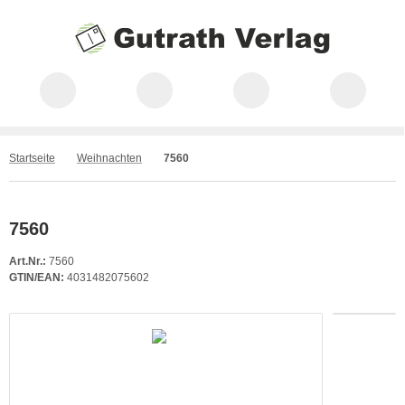
Startseite
Weihnachten
7560
7560
Art.Nr.:
7560
GTIN/EAN:
4031482075602