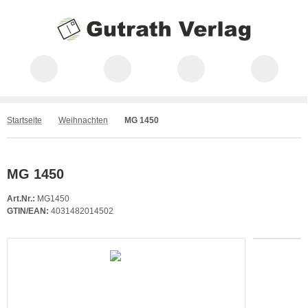
Startseite
Weihnachten
MG 1450
MG 1450
Art.Nr.:
MG1450
GTIN/EAN:
4031482014502