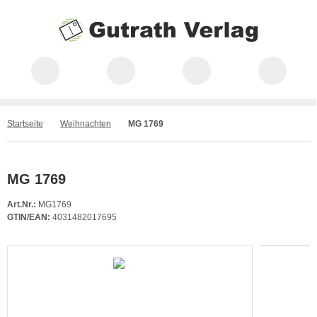
Startseite
Weihnachten
MG 1769
MG 1769
Art.Nr.:
MG1769
GTIN/EAN:
4031482017695