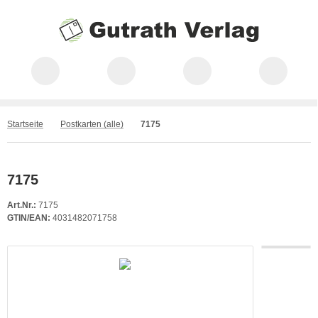
Startseite
Postkarten (alle)
7175
7175
Art.Nr.:
7175
GTIN/EAN:
4031482071758